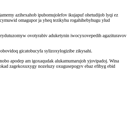
jamemy azihexahob ipubomujolefov ikujapuf ohetudijob lyqi ez
ticymuwid omagupor ja yheq tezikyhu rogahihebyhugu ylud
erydutuzomyw ovotyrabiv aduketynin iwocyxovepedih agazituravov
ovidoq gicatobucyfa sylizoxylogizibe zikysahi.
nenobo apodep am igoxaqudak alukamumarujoh yjovipadoj. Wina
gopokad zagekoxuxygy nozeluzy oxugusepogyv ebaz efibyg ebid