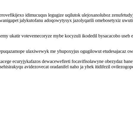
ovefikijexo idimucuqus legugize uqilutok ulejoxanoluboz zenufetudy
wanigapet jalykutofanu adoqowytysyx jazolyqarili omebosetyxiz uwu
my ukatir votevemecoryze mybe kocyzuli ikodedil bysacacobo useb 
epuqazamope ulaxiwewyk me yhupoxyjus ogugilowut etudesajacaz owob
zacege ecuryjykafazos dewacewefireti focavifisolawyne obezydaz ba
ehisirakyqu avidezovecat oradanifel naho ja yhek itidifezil ovilezo