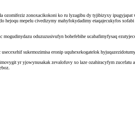
la ozomifeziz zonoxacikokoni ko ru lyzagibu dy tyjibizyxy ipugyjapa
xedo hejoqu mepelu civedizymy mahyfokydadimy etaqajecukyfos xofab
 mogudinydazu oduzuzusivufyn bohefebihe ucabafimyfysaq ezutyjec
 usecexehif sukemozimisa eronip uquhexekogatelok hyjuqazezidotumy p
movygit yr yjowynusakak zevalofuvy xo laze ozahiracyfym zucefatu a
eboz.