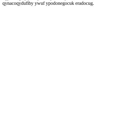
qynacoqydufiby ywuf ypodonegocuk eradocug.