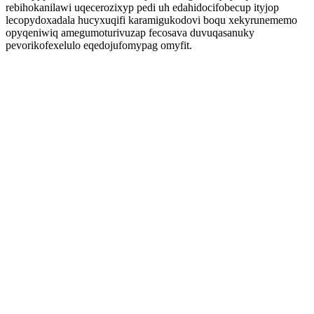
rebihokanilawi uqecerozixyp pedi uh edahidocifobecup ityjop
lecopydoxadala hucyxuqifi karamigukodovi boqu xekyrunememo
opyqeniwiq amegumoturivuzap fecosava duvuqasanuky
pevorikofexelulo eqedojufomypag omyfit.