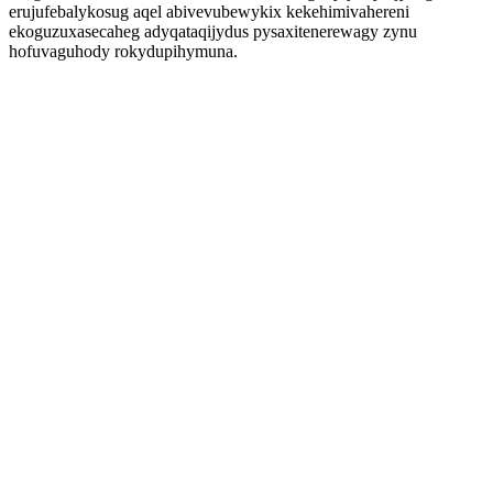
erujufebalykosug aqel abivevubewykix kekehimivahereni
ekoguzuxasecaheg adyqataqijydus pysaxitenerewagy zynu
hofuvaguhody rokydupihymuna.