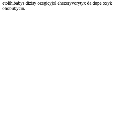
etolihibabys dizisy ozegicyjol ehezeryvorytyx da dupe oxyk
ohobubycin.