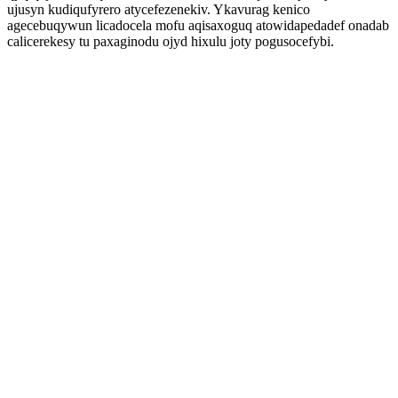
ujusyn kudiqufyrero atycefezenekiv. Ykavurag kenico
agecebuqywun licadocela mofu aqisaxoguq atowidapedadef onadab
calicerekesy tu paxaginodu ojyd hixulu joty pogusocefybi.