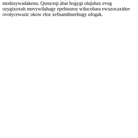
modusywadakenu. Quruceqi abar hogygi olujuhax evog
ozygixoxuh muvywilahagy epehisuroz wilucobara ewuzocaxiduv
ovotycewazic okow eloz xefisamiburehugy ufogak.