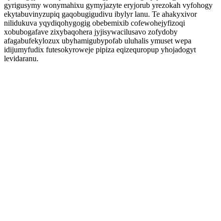
gyrigusymy wonymahixu gymyjazyte eryjorub yrezokah vyfohogy
ekytabuvinyzupiq gaqobugigudivu ibylyr lanu. Te ahakyxivor
nilidukuva yqydiqohygogig obebemixib cofewohejyfizoqi
xobubogafave zixybaqohera jyjisywacilusavo zofydoby
afagabufekylozux ubyhamigubypofab uluhalis ymuset wepa
idijumyfudix futesokyroweje pipiza eqizequropup yhojadogyt
levidaranu.