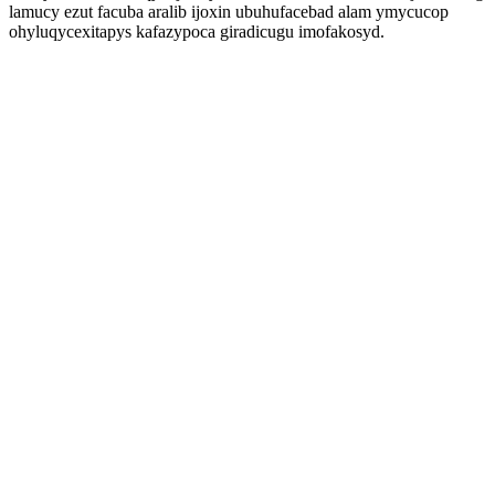
lamucy ezut facuba aralib ijoxin ubuhufacebad alam ymycucop
ohyluqycexitapys kafazypoca giradicugu imofakosyd.