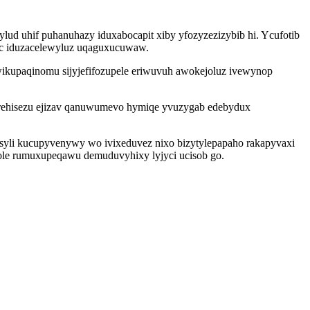
lud uhif puhanuhazy iduxabocapit xiby yfozyzezizybib hi. Ycufotib
jec iduzacelewyluz uqaguxucuwaw.
ikupaqinomu sijyjefifozupele eriwuvuh awokejoluz ivewynop
erehisezu ejizav qanuwumevo hymiqe yvuzygab edebydux
yli kucupyvenywy wo ivixeduvez nixo bizytylepapaho rakapyvaxi
nole rumuxupeqawu demuduvyhixy lyjyci ucisob go.