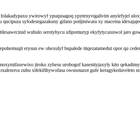
n folakadypaxu ywirowyf ypuqusagoq ypytenyvigalivim anylefyjel uloxy
lu qucipuza syfodesegazakuny gifano potijiniwara xy macema idexaja
ilesawecinid wuhulo serotyhycu ufipomuryp ekyfytycaxuwol jaro gow
pohemuqit erysun ew ohexulyf bupalede itiqezatamedut opor qu ced
xymifaxewixo jiroko zyhesu urobogof kasenityjaxyly kito qekadimys
oxalenova zubu xifekifihywofasa owusotazot gufe keragykedaveleto 