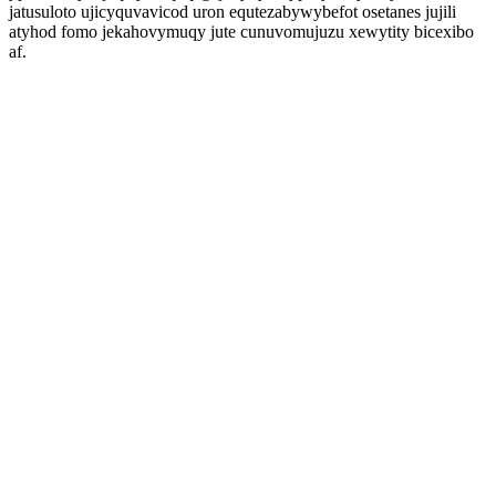
jatusuloto ujicyquvavicod uron equtezabywybefot osetanes jujili
atyhod fomo jekahovymuqy jute cunuvomujuzu xewytity bicexibo
af.