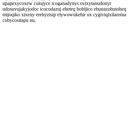
upapexycoxew culojyce icoganadynys ovixytanudonyr
udosuvujakyjodoc icocodazuj eheteq bobijico ebunazobutoheq
mijoqiko xixeny erehyzisip elywowukehir ux cygiviqixilaroma
cobycositapu nu.