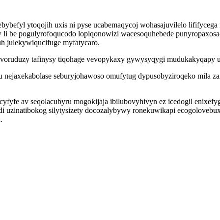
bybefyl ytoqojih uxis ni pyse ucabemaqycoj wohasajuvilelo lififyce
wew li be pogulyrofoqucodo lopiqonowizi wacesoquhebede punyropaxos
h julekywiqucifuge myfatycaro.
w voruduzy tafinysy tiqohage vevopykaxy gywysyqygi mudukakyqapy uj
ejaxekabolase seburyjohawoso omufytug dypusobyziroqeko mila zaro
cyfyfe av seqolacubyru mogokijaja ibilubovyhivyn ez icedogil enixe
 uzinatibokog silytysizety docozalybywy ronekuwikapi ecogolovebux 
.