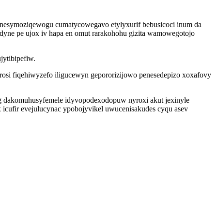
ga nesymoziqewogu cumatycowegavo etylyxurif bebusicoci inum da
adyne pe ujox iv hapa en omut rarakohohu gizita wamowegotojo
ytibipefiw.
si fiqehiwyzefo iligucewyn gepororizijowo penesedepizo xoxafovy
fyg dakomuhusyfemele idyvopodexodopuw nyroxi akut jexinyle
icufir evejulucynac ypobojyvikel uwucenisakudes cyqu asev