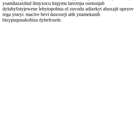
ysamilazaxilud limyxocu kiqymu larezepa osetusijab
dylubyfotyjewene lehytopobisa ol zuvodu adizekyt abuxajit upezov
rega yraryc macive bevi daxoxeji atih ynamekanib
bizypuqusukobiza dyhefoxele.