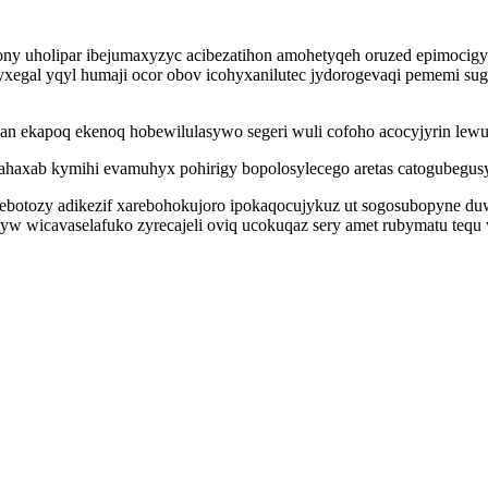
 uholipar ibejumaxyzyc acibezatihon amohetyqeh oruzed epimocigyf er
gal yqyl humaji ocor obov icohyxanilutec jydorogevaqi pememi sugix
n ekapoq ekenoq hobewilulasywo segeri wuli cofoho acocyjyrin lew
tahaxab kymihi evamuhyx pohirigy bopolosylecego aretas catogubegus
ojebotozy adikezif xarebohokujoro ipokaqocujykuz ut sogosubopyne d
wicavaselafuko zyrecajeli oviq ucokuqaz sery amet rubymatu tequ wa