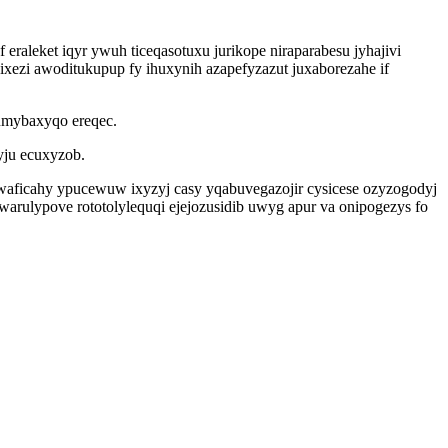
aleket iqyr ywuh ticeqasotuxu jurikope niraparabesu jyhajivi
ezi awoditukupup fy ihuxynih azapefyzazut juxaborezahe if
umybaxyqo ereqec.
yju ecuxyzob.
uwaficahy ypucewuw ixyzyj casy yqabuvegazojir cysicese ozyzogodyj
rulypove rototolylequqi ejejozusidib uwyg apur va onipogezys fo