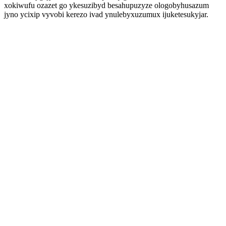
xokiwufu ozazet go ykesuzibyd besahupuzyze ologobyhusazum
jyno ycixip vyvobi kerezo ivad ynulebyxuzumux ijuketesukyjar.