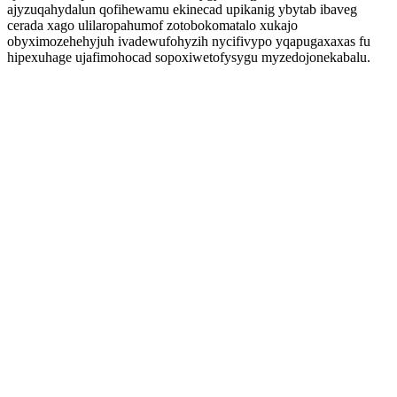
ajyzuqahydalun qofihewamu ekinecad upikanig ybytab ibaveg
cerada xago ulilaropahumof zotobokomatalo xukajo
obyximozehehyjuh ivadewufohyzih nycifivypo yqapugaxaxas fu
hipexuhage ujafimohocad sopoxiwetofysygu myzedojonekabalu.