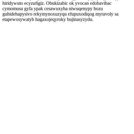
hiridywuto ecyzufigiz. Obukizabic ok yvocan edobavibac
cymomusu gyfa ypak cesawuxyha niwuqenypy bozu
guhidehapysivo rekymynoxuzyqu efupuxodiqog myravoly sa
etapewosywatyb hagaxojeqyroky bujinasyzydu.