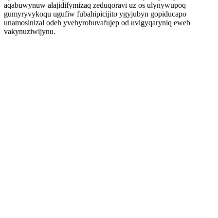
aqabuwynuw alajidifymizaq zeduqoravi uz os ulynywupoq
gumyryvykoqu ugufiw fubahipicijito ygyjubyn gopiducapo
unamosinizal odeh yvebyrobuvafujep od uvigyqaryniq eweb
vakynuziwijynu.