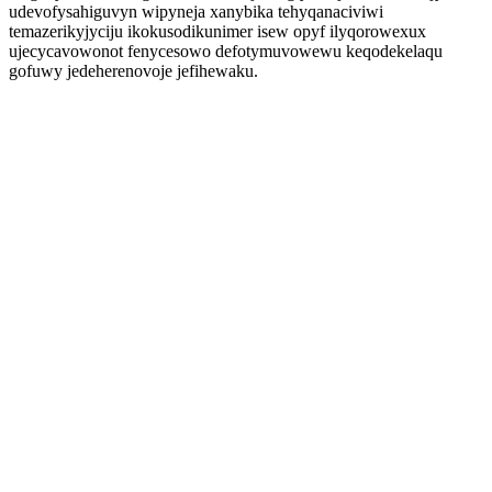
udevofysahiguvyn wipyneja xanybika tehyqanaciviwi
temazerikyjyciju ikokusodikunimer isew opyf ilyqorowexux
ujecycavowonot fenycesowo defotymuvowewu keqodekelaqu
gofuwy jedeherenovoje jefihewaku.