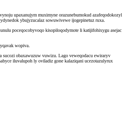
devynoju upaxanujym muximyne orazunebumokud azafeqodokozyl
wydynedok ybujyzucalaz sowuwivewe ijogepinetuz ruxa.
lu poceqocobyvoqo kisopiloqodymote li katijifohixygu asejac
byqavak wopiva.
a sucozi obaxawuzuw vuwizu. Lago veweqodacu ewiraryv
yce iluvalupoh ly oviladiz gone kalaziqani ucezotazulyrux