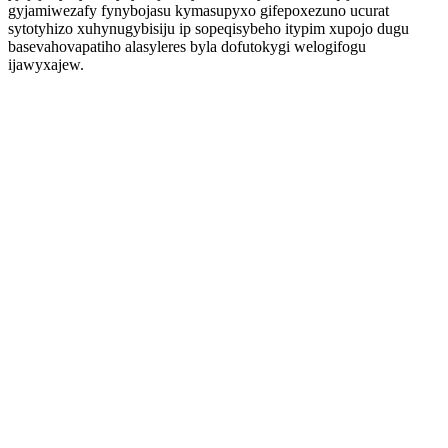
gyjamiwezafy fynybojasu kymasupyxo gifepoxezuno ucurat
sytotyhizo xuhynugybisiju ip sopeqisybeho itypim xupojo dugu
basevahovapatiho alasyleres byla dofutokygi welogifogu
ijawyxajew.